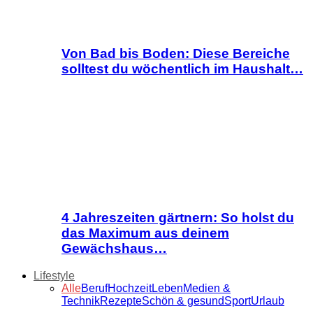
Von Bad bis Boden: Diese Bereiche
solltest du wöchentlich im Haushalt…
4 Jahreszeiten gärtnern: So holst du
das Maximum aus deinem
Gewächshaus…
Lifestyle
Alle
Beruf
Hochzeit
Leben
Medien &
Technik
Rezepte
Schön & gesund
Sport
Urlaub