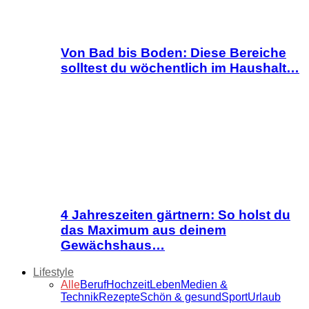
Von Bad bis Boden: Diese Bereiche
solltest du wöchentlich im Haushalt…
4 Jahreszeiten gärtnern: So holst du
das Maximum aus deinem
Gewächshaus…
Lifestyle
Alle
Beruf
Hochzeit
Leben
Medien &
Technik
Rezepte
Schön & gesund
Sport
Urlaub